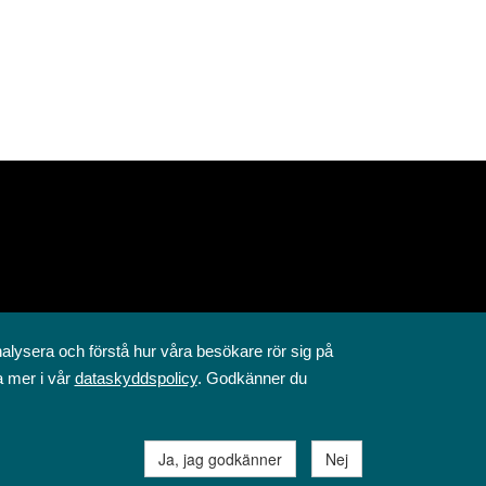
nalysera och förstå hur våra besökare rör sig på
a mer i vår
dataskyddspolicy
. Godkänner du
Ja, jag godkänner
Nej