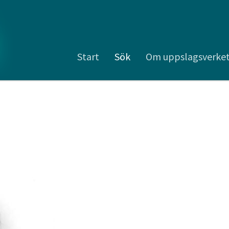
Start
Sök
Om uppslagsverke