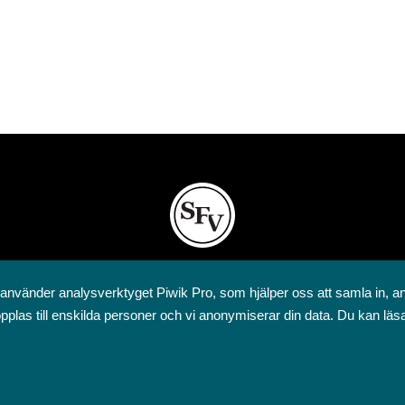
Svenska folkskolans vänner rf
 använder analysverktyget Piwik Pro, som hjälper oss att samla in, a
Annegatan 12
pplas till enskilda personer och vi anonymiserar din data. Du kan läs
00120 Helsingfors
09 6844 570
sfv@sfv.fi