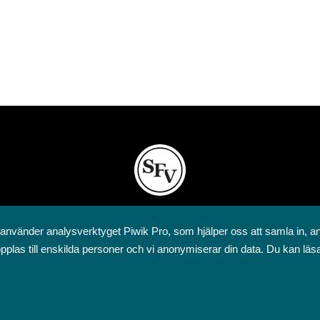
Svenska folkskolans vänner rf
 använder analysverktyget Piwik Pro, som hjälper oss att samla in, a
Annegatan 12
pplas till enskilda personer och vi anonymiserar din data. Du kan läs
00120 Helsingfors
09 6844 570
sfv@sfv.fi