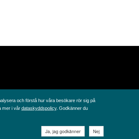
nalysera och förstå hur våra besökare rör sig på
a mer i vår
dataskyddspolicy
. Godkänner du
Ja, jag godkänner
Nej