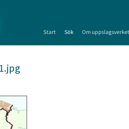
Start
Sök
Om uppslagsverke
1.jpg