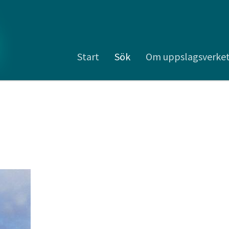
Start
Sök
Om uppslagsverke