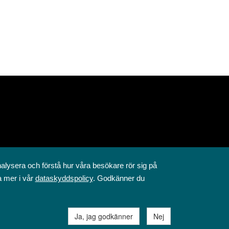
nalysera och förstå hur våra besökare rör sig på
a mer i vår
dataskyddspolicy
. Godkänner du
Ja, jag godkänner
Nej