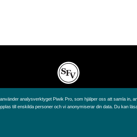
Svenska folkskolans vänner rf
 använder analysverktyget Piwik Pro, som hjälper oss att samla in, a
Annegatan 12
pplas till enskilda personer och vi anonymiserar din data. Du kan läs
00120 Helsingfors
09 6844 570
sfv@sfv.fi