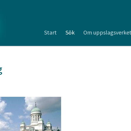
Start
Sök
Om uppslagsverke
g