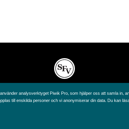
Svenska folkskolans vänner rf
 använder analysverktyget Piwik Pro, som hjälper oss att samla in, a
Annegatan 12
pplas till enskilda personer och vi anonymiserar din data. Du kan läs
00120 Helsingfors
09 6844 570
sfv@sfv.fi