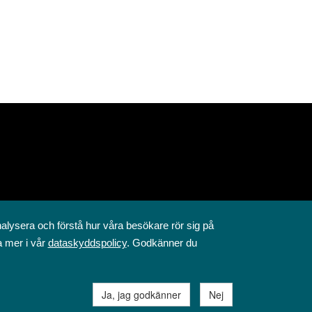
nalysera och förstå hur våra besökare rör sig på
a mer i vår
dataskyddspolicy
. Godkänner du
Ja, jag godkänner
Nej