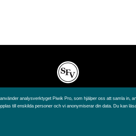
Svenska folkskolans vänner rf
 använder analysverktyget Piwik Pro, som hjälper oss att samla in, a
Annegatan 12
pplas till enskilda personer och vi anonymiserar din data. Du kan läs
00120 Helsingfors
09 6844 570
sfv@sfv.fi