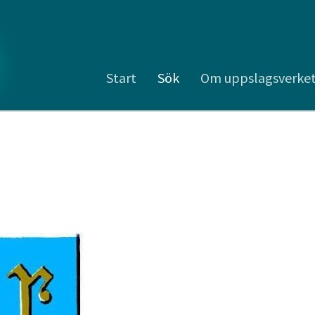
Start
Sök
Om uppslagsverke