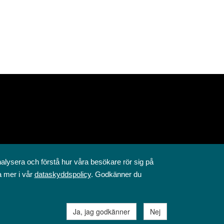
nalysera och förstå hur våra besökare rör sig på
a mer i vår
dataskyddspolicy
. Godkänner du
Ja, jag godkänner
Nej