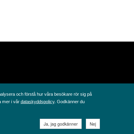
nalysera och förstå hur våra besökare rör sig på
a mer i vår
dataskyddspolicy
. Godkänner du
Ja, jag godkänner
Nej