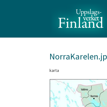
NorraKarelen.j
karta