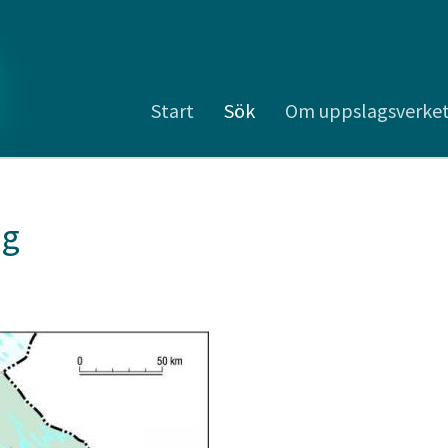
Start
Sök
Om uppslagsverke
pg