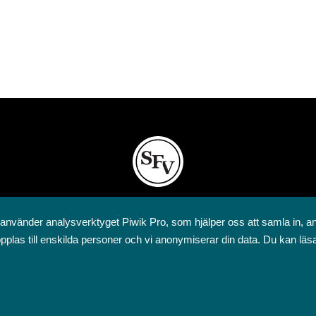
Svenska folkskolans vänner rf
 använder analysverktyget Piwik Pro, som hjälper oss att samla in, a
Annegatan 12
pplas till enskilda personer och vi anonymiserar din data. Du kan läs
00120 Helsingfors
09 6844 570
sfv@sfv.fi