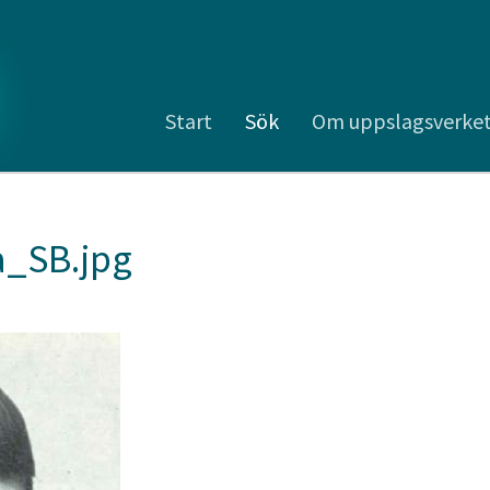
Start
Sök
Om uppslagsverke
_SB.jpg