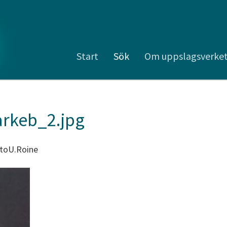
Start
Sök
Om uppslagsverke
rkeb_2.jpg
toU.Roine