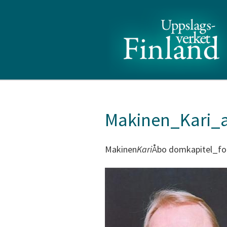
Makinen_Kari_a
Makinen
Kari
Åbo domkapitel_fo