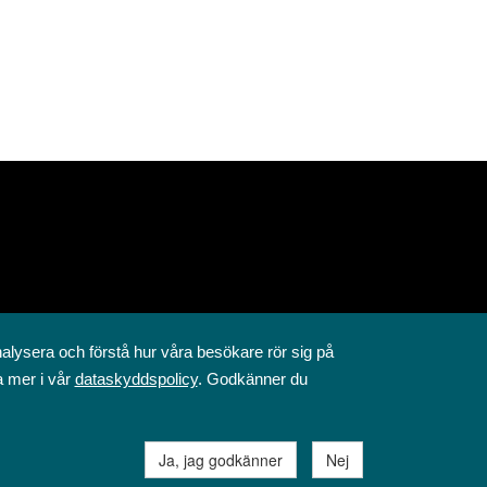
nalysera och förstå hur våra besökare rör sig på
a mer i vår
dataskyddspolicy
. Godkänner du
Ja, jag godkänner
Nej