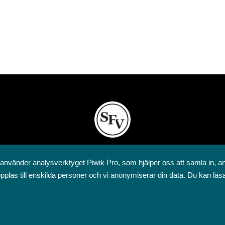
Svenska folkskolans vänner rf
 använder analysverktyget Piwik Pro, som hjälper oss att samla in, a
Annegatan 12
pplas till enskilda personer och vi anonymiserar din data. Du kan läs
00120 Helsingfors
09 6844 570
sfv@sfv.fi