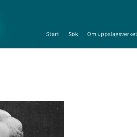
Start
Sök
Om uppslagsverke