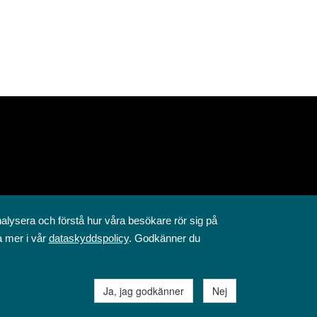
nalysera och förstå hur våra besökare rör sig på
a mer i vår
dataskyddspolicy
. Godkänner du
Ja, jag godkänner
Nej