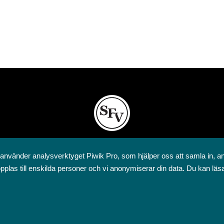
Svenska folkskolans vänner rf
 använder analysverktyget Piwik Pro, som hjälper oss att samla in, a
Annegatan 12
pplas till enskilda personer och vi anonymiserar din data. Du kan läs
00120 Helsingfors
09 6844 570
sfv@sfv.fi