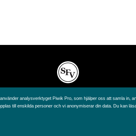
Svenska folkskolans vänner rf
 använder analysverktyget Piwik Pro, som hjälper oss att samla in, a
Annegatan 12
pplas till enskilda personer och vi anonymiserar din data. Du kan läs
00120 Helsingfors
09 6844 570
sfv@sfv.fi