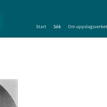
Start
Sök
Om uppslagsverke