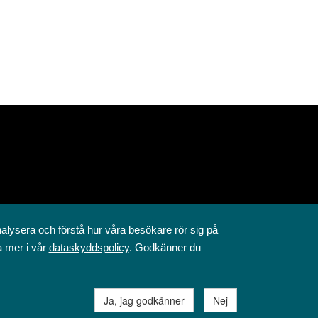
nalysera och förstå hur våra besökare rör sig på
a mer i vår
dataskyddspolicy
. Godkänner du
Ja, jag godkänner
Nej