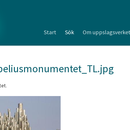
Start
Sök
Om uppslagsverke
ibeliusmonumentet_TL.jpg
tet.