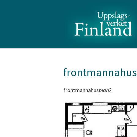
frontmannahus
frontmannahus
plan
2