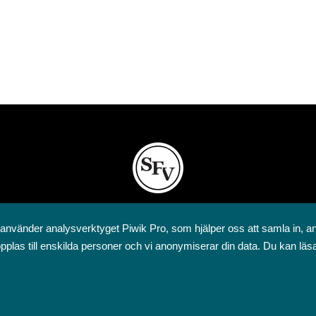
Svenska folkskolans vänner rf
 använder analysverktyget Piwik Pro, som hjälper oss att samla in, a
Annegatan 12
pplas till enskilda personer och vi anonymiserar din data. Du kan läs
00120 Helsingfors
09 6844 570
sfv@sfv.fi