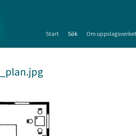
Start
Sök
Om uppslagsverke
_plan.jpg