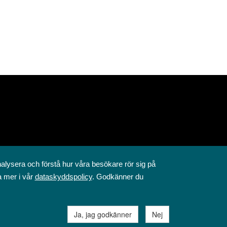
nalysera och förstå hur våra besökare rör sig på
a mer i vår
dataskyddspolicy
. Godkänner du
Ja, jag godkänner
Nej