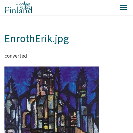
EnrothErik.jpg
converted