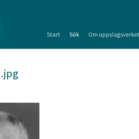
Start
Sök
Om uppslagsverke
.jpg