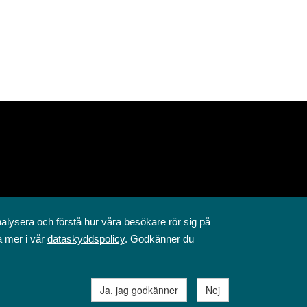
nalysera och förstå hur våra besökare rör sig på
a mer i vår
dataskyddspolicy
. Godkänner du
Ja, jag godkänner
Nej