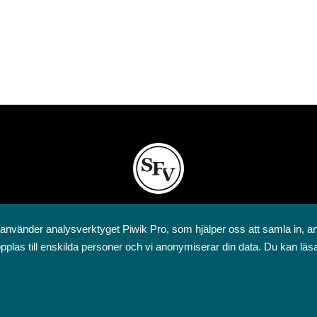
Svenska folkskolans vänner rf
 använder analysverktyget Piwik Pro, som hjälper oss att samla in, a
Annegatan 12
pplas till enskilda personer och vi anonymiserar din data. Du kan läs
00120 Helsingfors
09 6844 570
sfv@sfv.fi