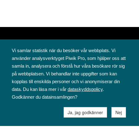
Vi samlar statistik när du besöker vår webbplats. Vi
använder analysverktyget Piwik Pro, som hjälper oss att
samla in, analysera och förstå hur våra besökare rör sig
på webbplatsen. Vi behandlar inte uppgifter som kan
Svenska folkskolans vänner rf
kopplas till enskilda personer och vi anonymiserar din
Annegatan 12
data. Du kan läsa mer i vår
dataskyddspolicy
.
00120 Helsingfors
Godkänner du datainsamlingen?
09 6844 570
sfv@sfv.fi
Ja, jag godkänner
Nej