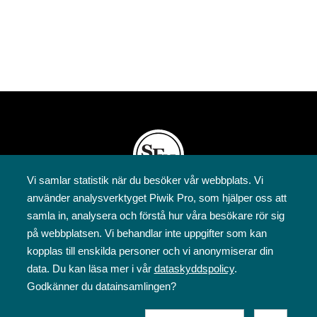
Vi samlar statistik när du besöker vår webbplats. Vi
använder analysverktyget Piwik Pro, som hjälper oss att
Svenska folkskolans vänner rf
samla in, analysera och förstå hur våra besökare rör sig
Annegatan 12
på webbplatsen. Vi behandlar inte uppgifter som kan
00120 Helsingfors
kopplas till enskilda personer och vi anonymiserar din
09 6844 570
data. Du kan läsa mer i vår
dataskyddspolicy
.
sfv@sfv.fi
Godkänner du datainsamlingen?