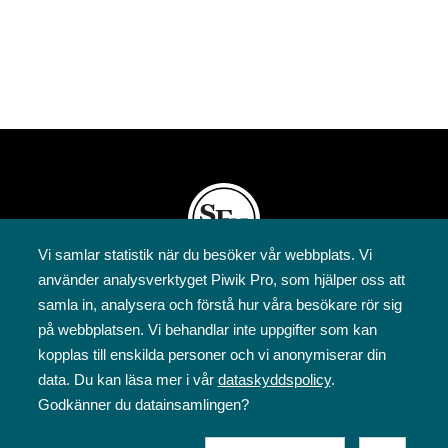
Vi samlar statistik när du besöker vår webbplats. Vi
använder analysverktyget Piwik Pro, som hjälper oss att
Svenska folkskolans vänner rf
samla in, analysera och förstå hur våra besökare rör sig
Annegatan 12
på webbplatsen. Vi behandlar inte uppgifter som kan
00120 Helsingfors
kopplas till enskilda personer och vi anonymiserar din
09 6844 570
data. Du kan läsa mer i vår
dataskyddspolicy
.
sfv@sfv.fi
Godkänner du datainsamlingen?